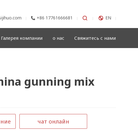
ijihuo.com
+86 17761666681


EN

Галерея компании
о нас
Свяжитесь с нами
mina gunning mix
ение
чат онлайн