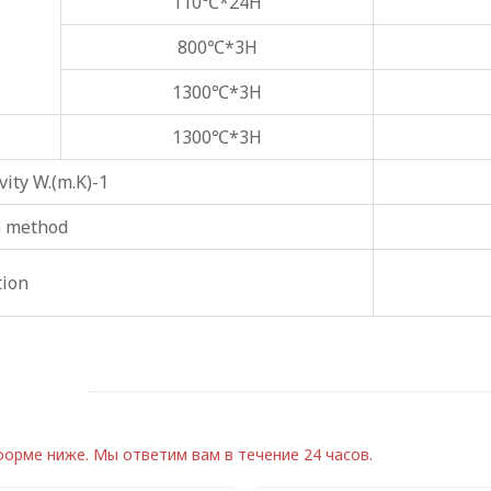
110℃*24H
800℃*3H
1300℃*3H
1300℃*3H
ity W.(m.K)-1
n method
tion
 форме ниже.
Мы ответим вам в течение 24 часов.