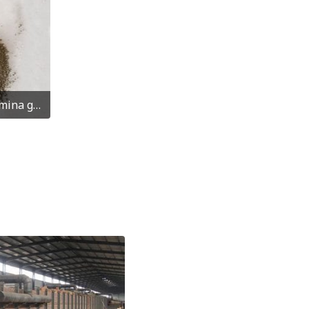
Phosphate bonded high alumina guning mix