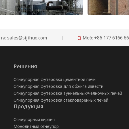
Рекомендации по огнеупорам для футеровки вертикальной шахтной печи для обжига извести
та:
sales@sijihuo.com
Моб: +86 177 6166 6

Решения
Огнеупорная футеровка цементной печи
Огнеупорная футеровка для обжига извести
Огнеупорная футеровка туннельных/челночных печей
Огнеупорная футеровка стекловаренных печей
Продукция
Огнеупорный кирпич
Монолитный огнеупор