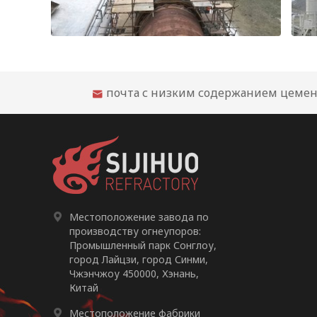
Рекомендации по огнеупорному облицовочному материалу для цементной вращающейся печи
почта с низким содержанием цемен


Местоположение завода по
производству огнеупоров:
Промышленный парк Сонглоу,
город Лайцзи, город Синми,
Чжэнчжоу 450000, Хэнань,
Китай

Местоположение фабрики