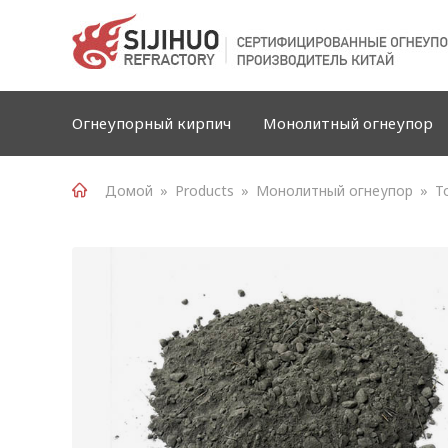
Огнеупорный кирпич
Монолитный огнеупор
Домой
»
Products
»
Монолитный огнеупор
»
Т
