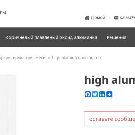
Домой
sales@s


Коричневый плавленый оксид алюминия
Решения
оркретирующие смеси
»
high alumina gunning mix
high alu
Facebook
Twitter
LinkedIn
Share
оставьте сообщ