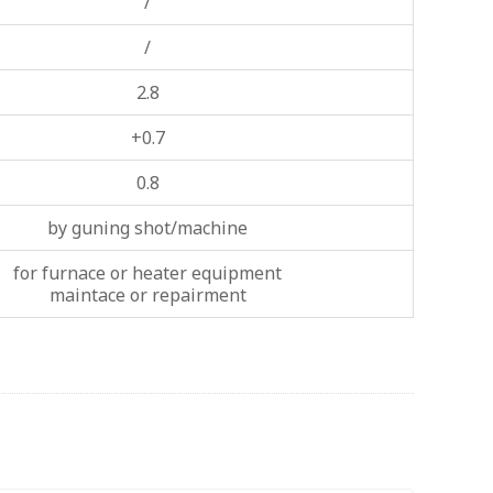
/
/
2.8
+0.7
0.8
by guning shot/machine
for furnace or heater equipment
maintace or repairment