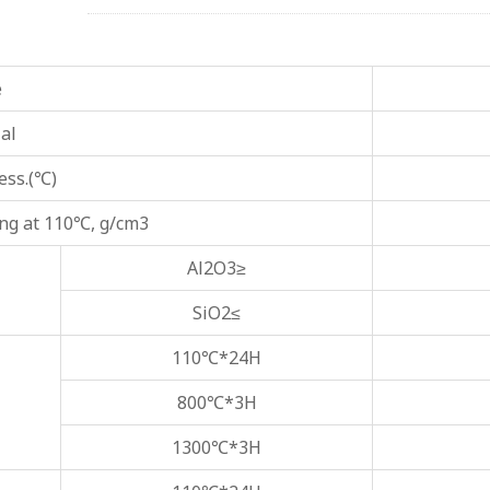
e
al
ess.(℃)
ing at 110℃, g/cm3
Al2O3≥
SiO2≤
110℃*24H
800℃*3H
1300℃*3H