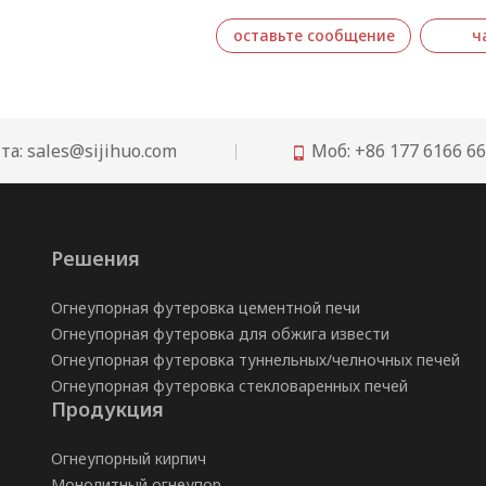
современной стекольной пром
огнеупорная стеклянная печь,
оставьте сообщение
ч
SIJIHUO REFRACTORY может по
кирпич для обжига стекла, вк
литой…
та:
sales@sijihuo.com
Моб: +86 177 6166 6

Решения
Огнеупорная футеровка цементной печи
Огнеупорная футеровка для обжига извести
Огнеупорная футеровка туннельных/челночных печей
Огнеупорная футеровка стекловаренных печей
Продукция
Огнеупорный кирпич
Монолитный огнеупор