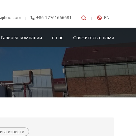
ijihuo.com
+86 17761666681


EN

Галерея компании
о нас
Свяжитесь с нами
ига извести