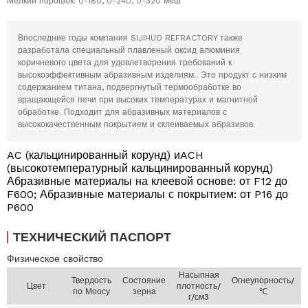
Мелкий порошок: 0-180, 0-240, 0-320 меш
Впоследние годы компания SIJIHUO REFRACTORY также
разработала специальный плавленый оксид алюминия
коричневого цвета для удовлетворения требований к
высокоэффективным абразивным изделиям.. Это продукт с низким
содержанием титана, подвергнутый термообработке во
вращающейся печи при высоких температурах и магнитной
обработке. Подходит для абразивных материалов с
высококачественным покрытием и склеиваемых абразивов.
AC (кальцинированный корунд) иACH
(высокотемпературный кальцинированный корунд)
Абразивные материалы на клеевой основе: от F12 до
F600; Абразивные материалы с покрытием: от P16 до
P600
ТЕХНИЧЕСКИЙ ПАСПОРТ
Физическое свойство
Насыпная
Твердость
Состояние
Огнеупорность/
Цвет
плотность/
по Моосу
зерна
℃
г/см3