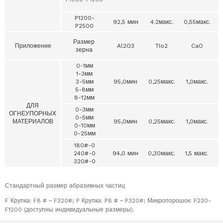
P1200-
92,5 мин
4.2макс.
0,55макс.
P2500
Размер
Приложение
Al2O3
TIo2
CaO
зерна
0-1мм
1-3мм
3-5мм
95,0мин
0,25макс.
1,0макс.
5-8мм
8-12мм
ДЛЯ
0-3мм
ОГНЕУПОРНЫХ
0-5мм
МАТЕРИАЛОВ
95,0мин
0,25макс.
1,0макс.
3
0-10мм
0-25мм
180#-0
240#-0
94,0 мин
0,30макс.
1,5 макс.
320#-0
Стандартный размер абразивных частиц
F Крупка: F8 # ~ F320#; P Крупка: P8 # ~ P320#; Микропорошок: F230-
F1200 (доступны индивидуальные размеры).