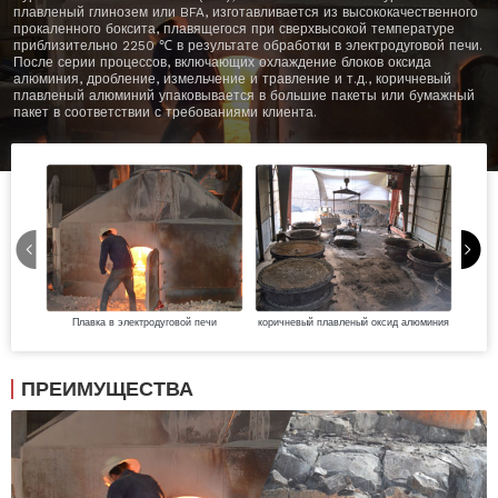
плавленый глинозем или BFA, изготавливается из высококачественного
прокаленного боксита, плавящегося при сверхвысокой температуре
приблизительно 2250 ℃ в результате обработки в электродуговой печи.
После серии процессов, включающих охлаждение блоков оксида
алюминия, дробление, измельчение и травление и т.д., коричневый
плавленый алюминий упаковывается в большие пакеты или бумажный
пакет в соответствии с требованиями клиента.
Плавка в электродуговой печи
коричневый плавленый оксид алюминия
Ох
ПРЕИМУЩЕСТВА