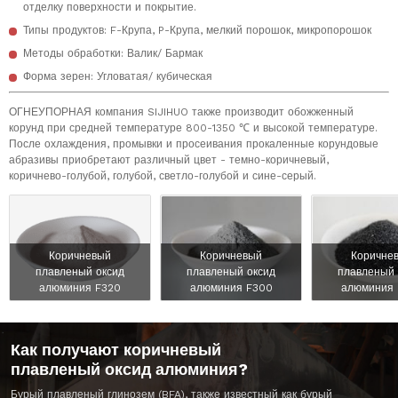
отделку поверхности и покрытие.
Типы продуктов: F-Крупа, P-Крупа, мелкий порошок, микропорошок
Методы обработки: Валик/ Бармак
Форма зерен: Угловатая/ кубическая
ОГНЕУПОРНАЯ компания SIJIHUO также производит обожженный
корунд при средней температуре 800-1350 ℃ и высокой температуре.
После охлаждения, промывки и просеивания прокаленные корундовые
абразивы приобретают различный цвет - темно-коричневый,
коричнево-голубой, голубой, светло-голубой и сине-серый.
Коричневый
Коричневый
Коричне
плавленый оксид
плавленый оксид
плавленый 
алюминия F320
алюминия F300
алюминия 
Как получают коричневый
плавленый оксид алюминия?
Бурый плавленый глинозем (BFA), также известный как бурый