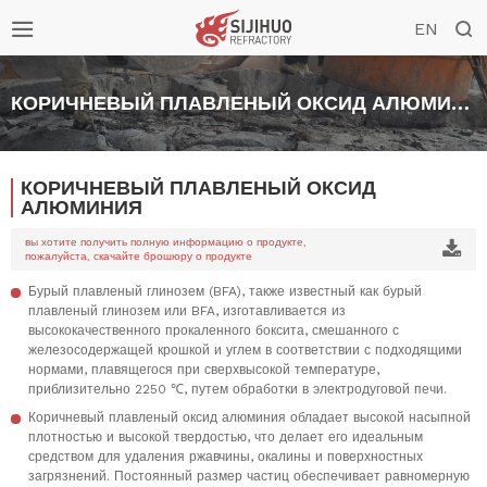


EN
КОРИЧНЕВЫЙ ПЛАВЛЕНЫЙ ОКСИД АЛЮМИНИЯ
КОРИЧНЕВЫЙ ПЛАВЛЕНЫЙ ОКСИД
АЛЮМИНИЯ
вы хотите получить полную информацию о продукте,

пожалуйста, скачайте брошюру о продукте
Бурый плавленый глинозем (BFA), также известный как бурый
плавленый глинозем или BFA, изготавливается из
высококачественного прокаленного боксита, смешанного с
железосодержащей крошкой и углем в соответствии с подходящими
нормами, плавящегося при сверхвысокой температуре,
приблизительно 2250 ℃, путем обработки в электродуговой печи.
Коричневый плавленый оксид алюминия обладает высокой насыпной
плотностью и высокой твердостью, что делает его идеальным
средством для удаления ржавчины, окалины и поверхностных
загрязнений. Постоянный размер частиц обеспечивает равномерную