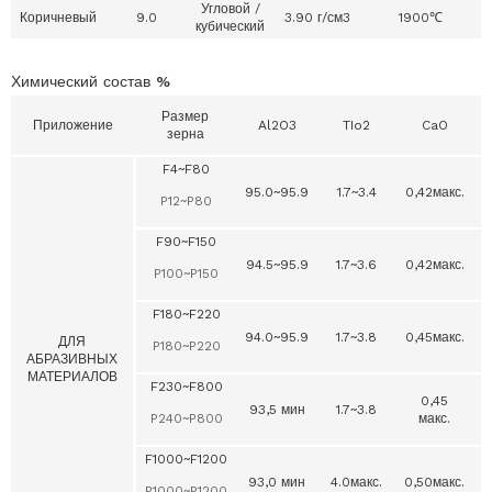
Угловой /
Коричневый
9.0
3.90 г/см3
1900℃
кубический
Химический состав %
Размер
Приложение
Al2O3
TIo2
CaO
зерна
F4~F80
95.0~95.9
1.7~3.4
0,42макс.
P12~P80
F90~F150
94.5~95.9
1.7~3.6
0,42макс.
P100~P150
F180~F220
94.0~95.9
1.7~3.8
0,45макс.
1
ДЛЯ
P180~P220
АБРАЗИВНЫХ
МАТЕРИАЛОВ
F230~F800
0,45
93,5 мин
1.7~3.8
1
P240~P800
макс.
F1000~F1200
93,0 мин
4.0макс.
0,50макс.
1
P1000~P1200