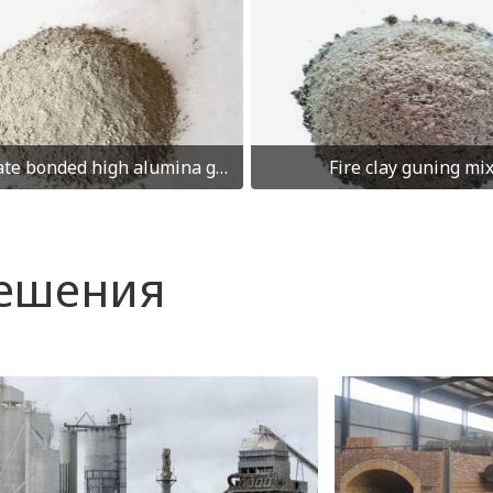
Phosphate bonded high alumina guning mix
Fire clay guning mi
решения