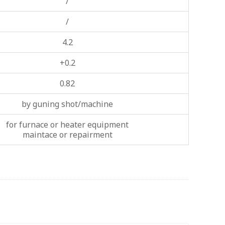
/
/
4.2
+0.2
0.82
by guning shot/machine
for furnace or heater equipment
maintace or repairment