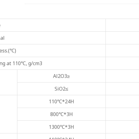
e
al
ess.(℃)
ing at 110℃, g/cm3
Al2O3≥
SiO2≤
110℃*24H
800℃*3H
1300℃*3H