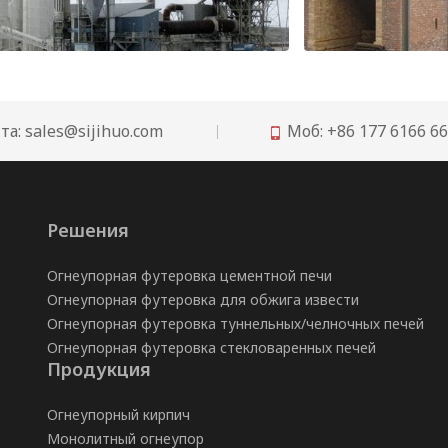
Рекомендации по огнеупорам для футеровки вертикальной шахтной печи для обжига извести
та:
sales@sijihuo.com
Моб: +86 177 6166 6

Решения
Огнеупорная футеровка цементной печи
Огнеупорная футеровка для обжига извести
Огнеупорная футеровка туннельных/челночных печей
Огнеупорная футеровка стекловаренных печей
Продукция
Огнеупорный кирпич
Монолитный огнеупор