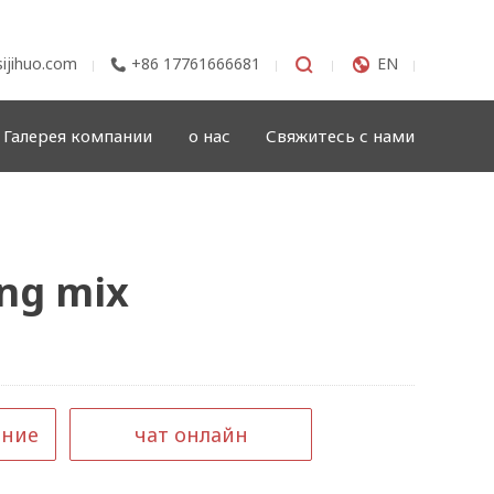
ijihuo.com
+86 17761666681


EN

Галерея компании
о нас
Свяжитесь с нами
ing mix
ение
чат онлайн