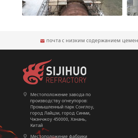
Рекомендации по огнеупорному облицовочному материалу для цементной вращающейся печи
почта с низким содержанием цемен


Местоположение завода по
производству огнеупоров:
Промышленный парк Сонглоу,
город Лайцзи, город Синми,
Чжэнчжоу 450000, Хэнань,
Китай

Местоположение фабрики