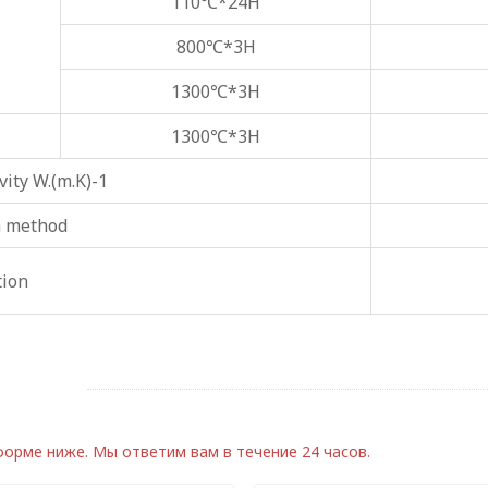
110℃*24H
800℃*3H
1300℃*3H
1300℃*3H
ity W.(m.K)-1
n method
tion
 форме ниже.
Мы ответим вам в течение 24 часов.