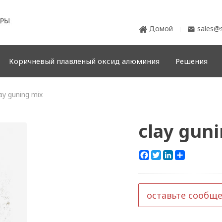
Домой
sales@s


Коричневый плавленый оксид алюминия
Решения
lay guning mix
clay gun
Facebook
Twitter
LinkedIn
Share
оставьте сообщ