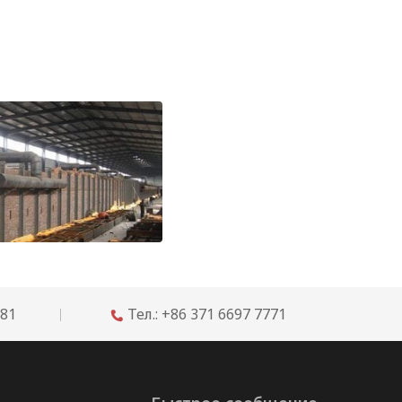
Рекомендации по огнеупорам для футеровки челночных и туннельных печей
681
Тел.: +86 371 6697 7771
