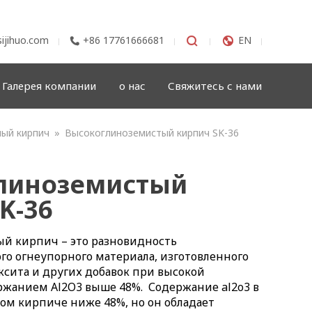
ijihuo.com
+86 17761666681


EN

Галерея компании
о нас
Свяжитесь с нами
ый кирпич
»
Высокоглиноземистый кирпич SK-36
линоземистый
K-36
й кирпич – это разновидность
го огнеупорного материала, изготовленного
ксита и других добавок при высокой
ржанием Al2O3 выше 48%. Содержание al2o3 в
ом кирпиче ниже 48%, но он обладает