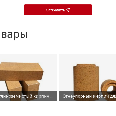
Отправить
овары
Высокоглиноземистый кирпич SK-36
Огнеупорный кирпич дл