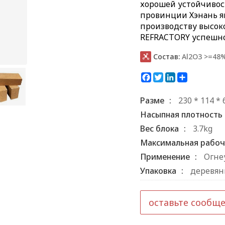
хорошей устойчивос
провинции Хэнань я
производству высок
REFRACTORY успешн
Состав:
Al2O3 >=48

Facebook
Twitter
LinkedIn
Share
Разме
:
230 * 114 *
Насыпная плотность
Вес блока
:
3.7kg
Максимальная рабоч
Применение
:
Огне
Упаковка
:
деревян
оставьте сообщ