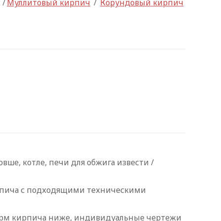
/
Муллитовый кирпич
/
Корундовый кирпич
ше, котле, печи для обжига извести /
ирпича с подходящими техническими
 форм кирпича ниже, индивидуальные чертежи