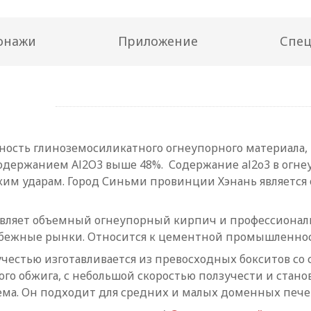
онажи
Приложение
Спе
ость глиноземосиликатного огнеупорного материала, 
содержанием Al2O3 выше 48%. Содержание al2o3 в огн
ким ударам. Город Синьми провинции Хэнань является
авляет объемный огнеупорный кирпич и профессионал
ежные рынки. Относится к цементной промышленности,
честью изготавливается из превосходных бокситов со
го обжига, с небольшой скоростью ползучести и стан
ма. Он подходит для средних и малых доменных печ