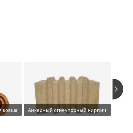
я ковша
Анкерный огнеупорный кирпич
Силик