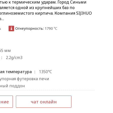
тью к термическим ударам. Город Синьми
вляется одной из крупнейших баз по
оглиноземистого кирпича. Компания SIJIHUO
о…
%
Огнеупорность:
1790 ℃

 65 мм
:
2.2g/cm3
ая температура
:
1350℃
упорная футеровка печи
ный поддон
ение
чат онлайн