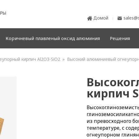
Домой
sales@s


Коричневый плавленый оксид алюминия
Решения
еупорный кирпич Al2O3-SiO2
»
Высокий алюминиевый огнеупорн
Высоког
кирпич S
Высокоглиноземисты
глиноземосиликатно
из превосходного бо
температуре, с соде
огнеупорном глинян