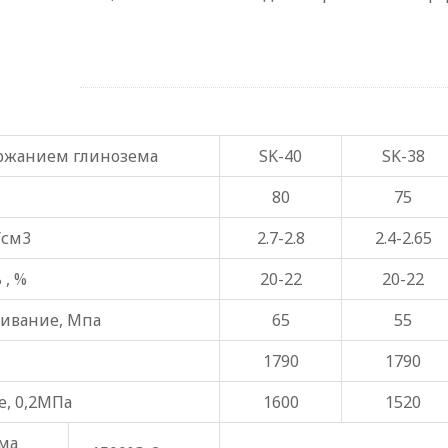
ржанием глинозема
SK-40
SK-38
80
75
/см3
2.7-2.8
2.4-2.65
 , %
20-22
20-22
ливание, Мпа
65
55
1790
1790
е, 0,2МПа
1600
1520
ма