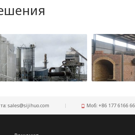
решения
Рекомендации по огнеупорам для футеровки вертикальной шахтной печи для обжига извести
та:
sales@sijihuo.com
Моб: +86 177 6166 6
