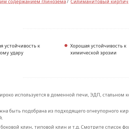
ким содержанием глинозема
/
Силиманитовый кирпич
я устойчивость к
Хорошая устойчивость к
ому удару
химической эрозии
око используется в доменной печи, ЭДП, стальном ков
лжна быть подобрана из подходящего огнеупорного к
й.
 боковой клин, типовой клин и т.д. Смотрите список