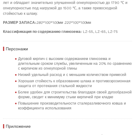
лет и обладает значительно улучшенной огнеупорностью до 1790 ℃ и
огнеупорностью под нагрузкой до 1500 ℃, а также превосходной
стойкостью к шлаку.
РАЗМЕР ЗАПАСА:
280*100*100мм 220*100*100
мм
Классификация по содержанию глинозема:
LZ-55, LZ-65, LZ-75
Персонажи
Дуговой кирпич с высоким содержанием глинозема и
длительным сроком службы, увеличенным на 20% по сравнению
с кирпичом из огнеупорной глины
Низкий удельный расход и с меньшим количеством примесей
Хорошая стойкость к образованию шлака и противоэрозионная
защита от протекания стальной жидкости
Более удобен для строительства благодаря своей дугообразной
форме, сводит к минимуму стыки кирпичей при кладке
Повышение производительности сталеразливочного ковша и
коэффициента использования
Приложение