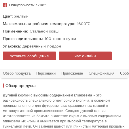

Огнеупорность:
1790℃
Цвет
: желтый
Максимальная рабочая температура
: 1600℃
Применение
: Стальной ковш
Производительность
: 100 тонн в сутки
Упаковка
: деревянный поддон
оставьте сообщение
чат онлайн
Обзор продукта
Персонажи
Приложение
Спецификация
Сооб
Обзор продукта
Дуговой кирпич с высоким содержанием глинозема
- это
разновидность специального огнеупорного кирпича, в основном
предназначенного для футеровки сталеразливочных ковшей в
металлургической промышленности. Сегодня дуговой кирпич
изготавливается из боксита в качестве сырья с высоким содержанием
глинозема (48-75%) и обжигается при высокой температуре в
туннельной печи. Он заменил шамот или глинистый материал прошлых