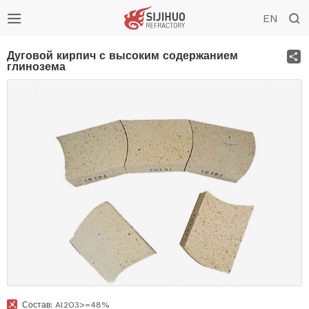


EN
S
Дуговой кирпич с высоким содержанием
глинозема

Состав:
Al2O3>=48%