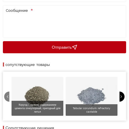
Cообщение
Отправить
сопутствующие товары
Корунд с низким содержанием
цемента огнеупорный, пригодный для
Tabular corundum refractory
литья
castable
Сопутствующие решения