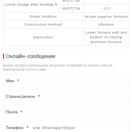
800℃*3H
Linear change after heating, %
1400℃*3H
-0.3
Water Addition
As per supplier formula
Construction method
Vibration
Lower furnace wall and
Application
bottom of melting
aluminum furnace
Oнлайн-сообщение
Более профессиональные решения, пожалуйста запрос или по
электронной почте к нам.
Имя
Страна/регион
Почта
Телефон