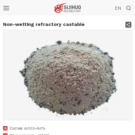


EN
S
Non-wetting refractory castable

Состав:
Al2O3=80%
Silica ramming mass