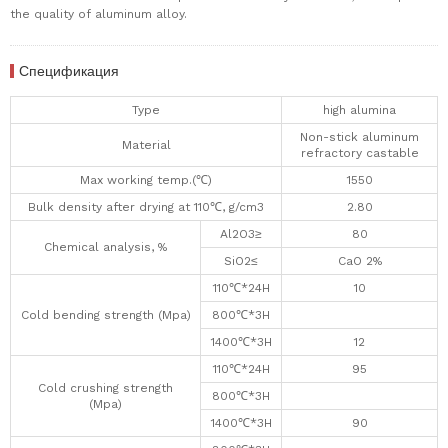
the quality of aluminum alloy.
Спецификация
Type
high alumina
Non-stick aluminum
Material
refractory castable
Max working temp.(℃)
1550
Bulk density after drying at 110℃, g/cm3
2.80
Al2O3≥
80
Chemical analysis, %
SiO2≤
CaO 2%
110℃*24H
10
Cold bending strength (Mpa)
800℃*3H
1400℃*3H
12
110℃*24H
95
Cold crushing strength
800℃*3H
(Mpa)
1400℃*3H
90