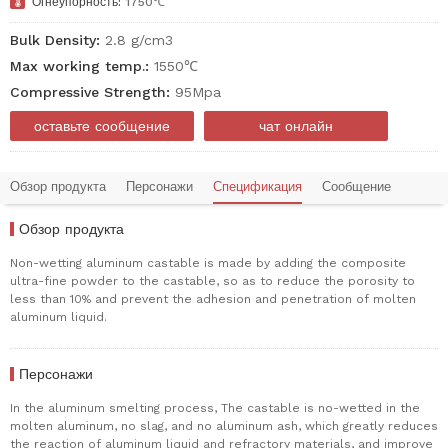

Огнеупорность:
1750℃
Bulk Density:
2.8 g/cm3
Max working temp.:
1550℃
Compressive Strength:
95Mpa
оставьте сообщение
чат онлайн
Обзор продукта
Персонажи
Спецификация
Сообщение
Обзор продукта
Non-wetting aluminum castable is made by adding the composite
ultra-fine powder to the castable, so as to reduce the porosity to
less than 10% and prevent the adhesion and penetration of molten
aluminum liquid.
Персонажи
In the aluminum smelting process, The castable is no-wetted in the
molten aluminum, no slag, and no aluminum ash, which greatly reduces
the reaction of aluminum liquid and refractory materials, and improve