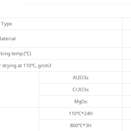
Type
aterial
king temp.(℃)
r drying at 110℃, g/cm3
Al2O3≥
Cr2O3≤
MgO≤
110℃*24H
800℃*3H