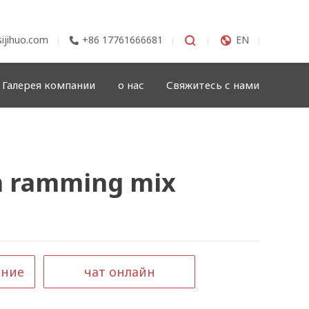
ijihuo.com
+86 17761666681


EN

Галерея компании
о нас
Свяжитесь с нами
a ramming mix
ение
чат онлайн