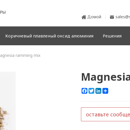
Домой
sales@s


Коричневый плавленый оксид алюминия
Решения
agnesia ramming mix
Magnesi
Facebook
Twitter
LinkedIn
Share
оставьте сообщ