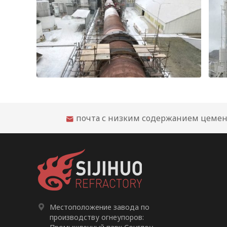
Рекомендации по огнеупорному облицовочному материалу для цементной вращающейся печи
почта с низким содержанием цемен


Местоположение завода по
производству огнеупоров: