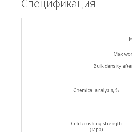
Спецификация
M
Max wor
Bulk density afte
Chemical analysis, %
Cold crushing strength
(Mpa)