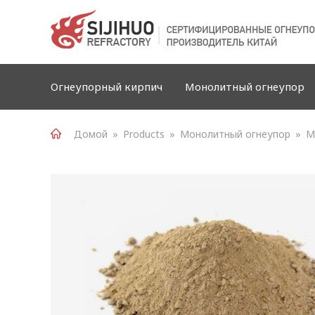
Огнеупорный кирпич
Монолитный огнеупор
Домой
»
Products
»
Монолитный огнеупор
»
M
