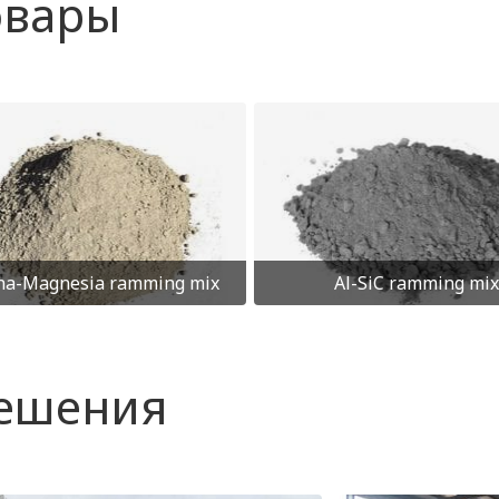
овары
na-Magnesia ramming mix
Al-SiC ramming mix
решения