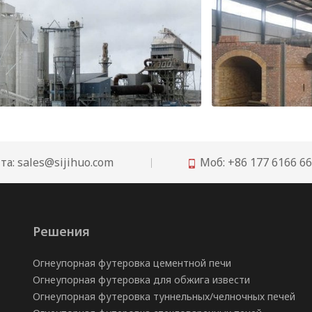
Рекомендации по огнеупорам для футеровки вертикальной шахтной печи для обжига извести
та:
sales@sijihuo.com
Моб: +86 177 6166 6

Решения
Огнеупорная футеровка цементной печи
Огнеупорная футеровка для обжига извести
Огнеупорная футеровка туннельных/челночных печей