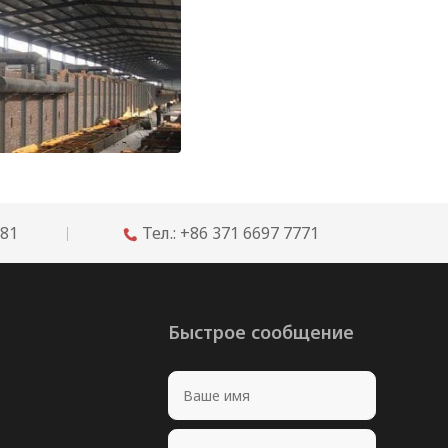
Рекомендации по огнеупорам для футеровки челночных и туннельных печей
681
Тел.: +86 371 6697 7771

Быстрое сообщение