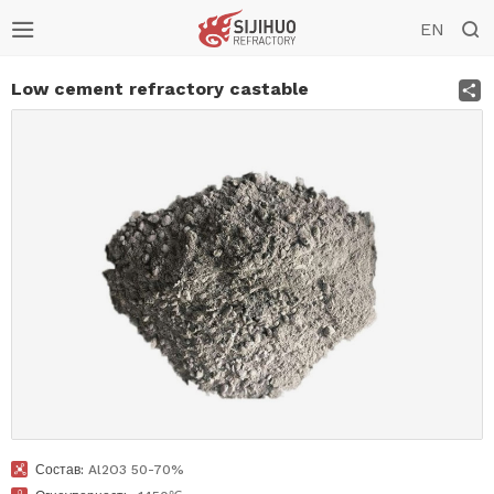


EN
S
Low cement refractory castable

Состав:
Al2O3 50-70%