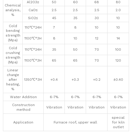
Al2O3≥
50
60
68
80
Chemical
analysis,
CaO≤
2.5
2.5
2.5
2.0
%
SiO2≤
45
35
30
10
Cold
110℃*24H
7
8
10
10
bending
strength
1100℃*3H
8
10
12
14
(Mpa)
Cold
110℃*24H
35
50
70
100
crushing
strength
1100℃*3H
65
65
70
120
(Mpa)
Linear
change
after
1350℃*3H
+0.4
+0.3
+0.2
±0.40
heating,
%
Water Addition
6-7%
6-7%
6-7%
6-7%
Construction
Vibration
Vibration
Vibration
Vibration
method
special
Application
Furnace roof, upper wall
for kiln
outlet