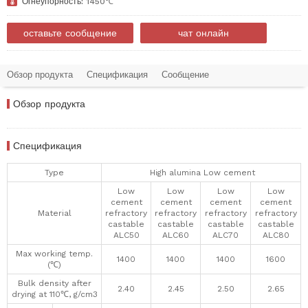

Огнеупорность:
1450℃
оставьте сообщение
чат онлайн
Обзор продукта
Спецификация
Сообщение
Обзор продукта
Спецификация
Type
High alumina Low cement
Low
Low
Low
Low
cement
cement
cement
cement
Material
refractory
refractory
refractory
refractory
castable
castable
castable
castable
ALC50
ALC60
ALC70
ALC80
Max working temp.
1400
1400
1400
1600
(℃)
Bulk density after
2.40
2.45
2.50
2.65
drying at 110℃, g/cm3