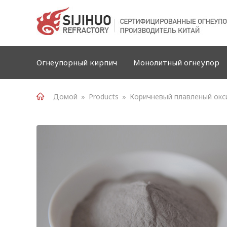
Огнеупорный кирпич
Монолитный огнеупор
Домой
»
Products
»
Коричневый плавленый окс
