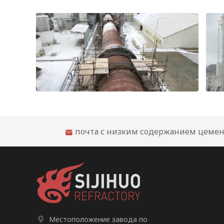
Рекомендации по огнеупорному облицовочному материалу для цементной вращающейся печи
почта с низким содержанием цемен


Местоположение завода по