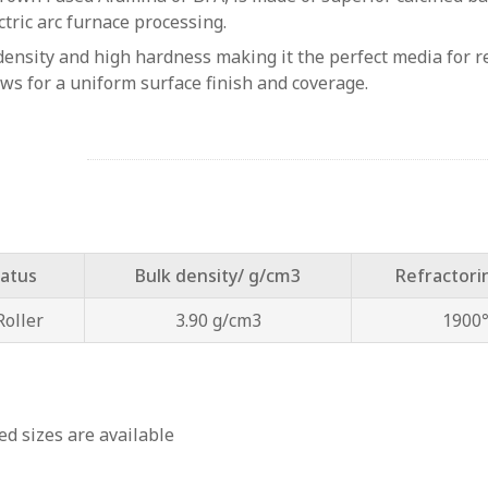
ric arc furnace processing.
sity and high hardness making it the perfect media for rem
ows for a uniform surface finish and coverage.
tatus
Bulk density/ g/cm3
Refractor
oller
3.90 g/cm3
1900
d sizes are available