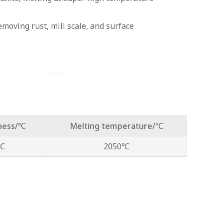
oving rust, mill scale, and surface
iness/℃
Melting temperature/℃
℃
2050℃