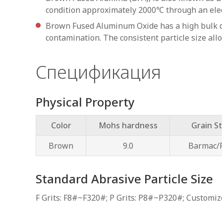
condition approximately 2000℃ through an elect
Brown Fused Aluminum Oxide has a high bulk den
contamination. The consistent particle size all
Спецификация
Physical Property
Color
Mohs hardness
Grain S
Brown
9.0
Barmac/R
Standard Abrasive Particle Size
F Grits: F8#~F320#; P Grits: P8#~P320#; Customize