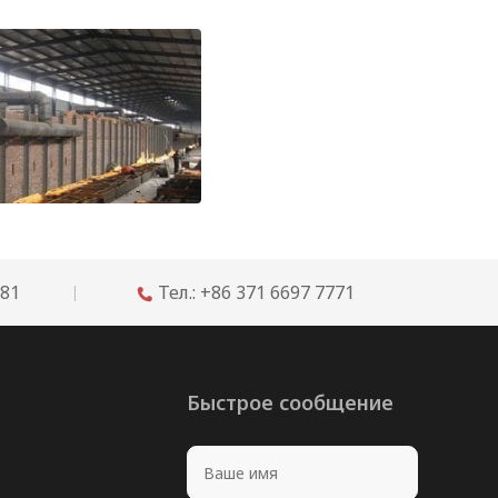
Рекомендации по огнеупорам для футеровки челночных и туннельных печей
681
Тел.: +86 371 6697 7771

Быстрое сообщение