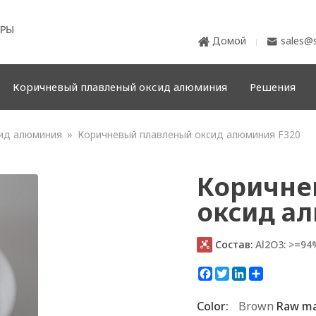
Домой
sales@s


Коричневый плавленый оксид алюминия
Решения
ид алюминия
»
Коричневый плавленый оксид алюминия F320
Коричне
оксид а
Состав:
Al2O3: >=94

Facebook
Twitter
LinkedIn
Share
Color:
Brown
Raw ma