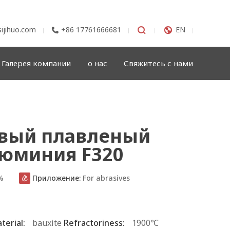
ijihuo.com
+86 17761666681


EN

Галерея компании
о нас
Свяжитесь с нами
вый плавленый
люминия F320
%
Приложение:
For abrasives

terial:
bauxite
Refractoriness:
1900℃