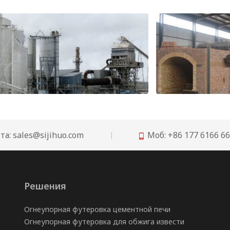
Рекомендации по огнеупорам для футеровки вертикальной шахтной печи для обжига извести
та:
sales@sijihuo.com
Моб: +86 177 6166 6

Решения
Огнеупорная футеровка цементной печи
Огнеупорная футеровка для обжига извести