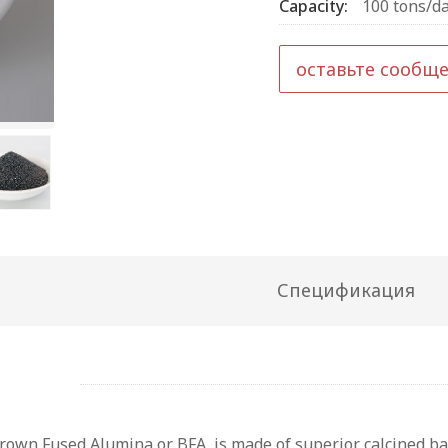
Capacity:
100 tons/d
оставьте сообщ
Спецификация
rown Fused Alumina or BFA, is made of superior calcined ba