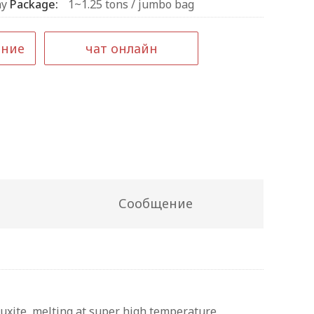
ay
Package:
1~1.25 tons / jumbo bag
ение
чат онлайн
Сообщение
uxite, melting at super high temperature