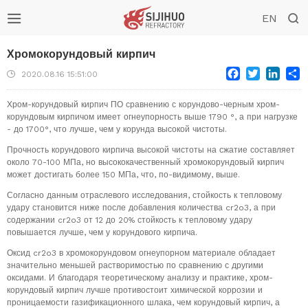


EN
Хромокорундовый кирпич
Facebook
Twitter
Link
S

2020.08.16 15:51:00
Хром-корундовый кирпич ПО сравнению с корундово-черным хром-
корундовым кирпичом имеет огнеупорность выше 1790 °, а при нагрузке
- до 1700°, что лучше, чем у корунда высокой чистоты.
Прочность корундового кирпича высокой чистоты на сжатие составляет
около 70-100 МПа, но высококачественный хромокорундовый кирпич
может достигать более 150 МПа, что, по-видимому, выше.
Согласно данным отраслевого исследования, стойкость к тепловому
удару становится ниже после добавления количества cr2o3, а при
содержании cr2o3 от 12 до 20% стойкость к тепловому удару
повышается лучше, чем у корундового кирпича.
Оксид cr2o3 в хромокорундовом огнеупорном материале обладает
значительно меньшей растворимостью по сравнению с другими
оксидами. И благодаря теоретическому анализу и практике, хром-
корундовый кирпич лучше противостоит химической коррозии и
проницаемости газификационного шлака, чем корундовый кирпич, а