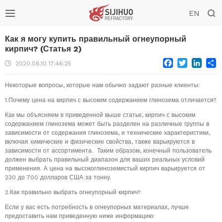


EN
Как я могу купить правильный огнеупорный
кирпич? (Статья 2)
Facebook
Twitter
Link
S

2020.08.10 17:46:25
Некоторые вопросы, которые нам обычно задают разные клиенты:
1.Почему цена на кирпич с высоким содержанием глинозема отличается?
Как мы объясняем в приведенной выше статье, кирпич с высоким
содержанием глинозема может быть разделен на различные группы в
зависимости от содержания глинозема, и технические характеристики,
включая химические и физические свойства, также варьируются в
зависимости от ассортимента. Таким образом, конечный пользователь
должен выбрать правильный диапазон для ваших реальных условий
применения. А цена на высокоглиноземистый кирпич варьируется от
230 до 700 долларов США за тонну.
2.Как правильно выбрать огнеупорный кирпич?
Если у вас есть потребность в огнеупорных материалах, лучше
предоставить нам приведенную ниже информацию: