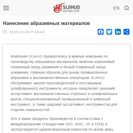


EN
Нанесение абразивных материалов
Facebook
Twitter
Link
S

2020.03.09 17:06:49
Компания SIJIHUO превратилась в важную компанию по
производству абразивных материалов, включая коричневый
плавленый оксид алюминия и белый плавленый оксид
алюминия, главным образом для рынка промышленных
абразивов и высококачественных огнеупоров. SIJIHUO
обслуживает многих производителей и поставщиков
шлифовального инструмента, которые предлагают широкий
ассортимент высококачественных отрезных и шлифовальных
кругов, специализированный промышленный и алмазный
инструмент, а также широкий ассортимент инструментов для
отделки поверхностей.
BFA и какие продукты производятся в соответствии с
международными стандартами (ISO, ANSI, JIS и FEPA) и
экспортируются удовлетворенным клиентам по всему миру.