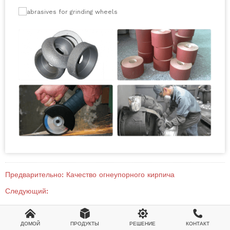
Предварительно:
Качество огнеупорного кирпича
Следующий:




ДОМОЙ
ПРОДУКТЫ
РЕШЕНИЕ
КОНТАКТ